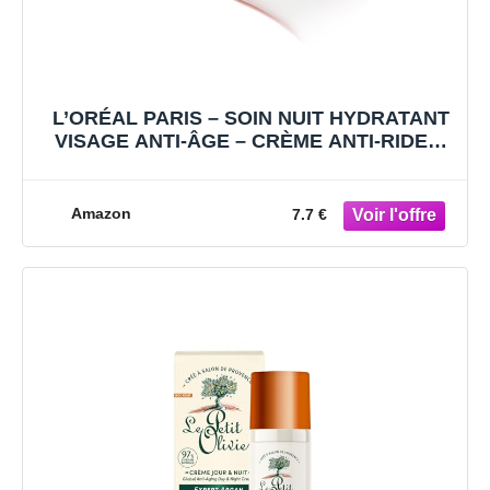
L’ORÉAL PARIS – SOIN NUIT HYDRATANT
VISAGE ANTI-ÂGE – CRÈME ANTI-RIDES,
EXTRA-FERMETÉ & TONIFIANTE –
ENRICHI AU PRO-RÉTINOL &
FIBRELASTYL – TOUS TYPES DE PEAUX –
Amazon
7.7 €
REVITALIFT – 50 ML