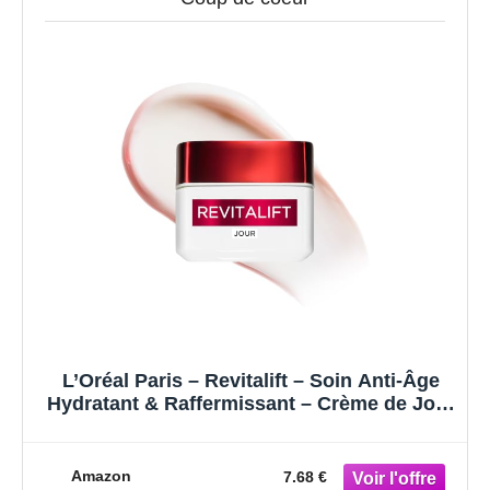
L’Oréal Paris – Revitalift – Soin Anti-Âge
Hydratant & Raffermissant – Crème de Jour
Anti-Rides & Extra-Fermeté – Enrichi en
Pro-Rétinol – Pour Tous Types de Peaux –
50 ml
Amazon
7.68 €