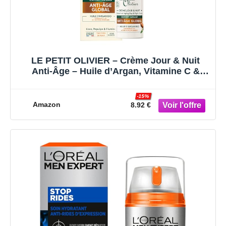
LE PETIT OLIVIER – Crème Jour & Nuit
Anti-Âge – Huile d’Argan, Vitamine C &
Acide Hyaluronique – Lisse Repulpe &
Illumine – Tous Types de Peaux – 97%
-15%
d’Origine Naturelle – Fabriqué en France –
Amazon
8.92 €
50 ml