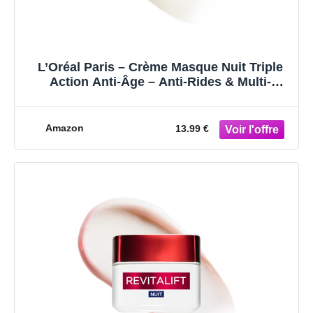
L’Oréal Paris – Crème Masque Nuit Triple
Action Anti-Âge – Anti-Rides & Multi-
Correction – Enrichi au Pro-Rétinol, à
l’Acide Hyaluronique & à la Vitamine C –
Revitalift Laser – 50 ml
Amazon
13.99 €