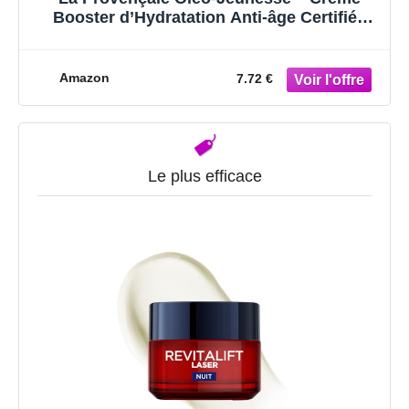
Booster d’Hydratation Anti-âge Certifiée
Bio – Omégas d’huile d’Olive verte & Acide
hyaluronique – Tous types de peaux –
Efficacité Prouvée – 50 ml
Amazon
7.72 €
Le plus efficace