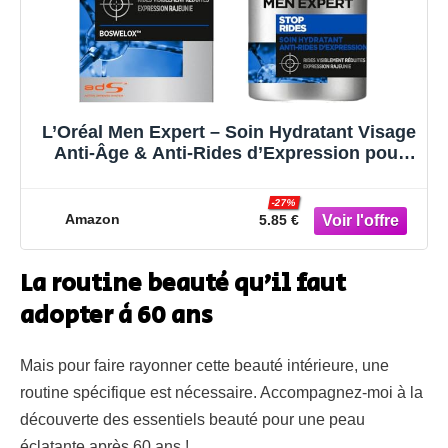
L’Oréal Men Expert – Soin Hydratant Visage
Anti-Âge & Anti-Rides d’Expression pour
Homme – Usage Quotidien – Technologie
Boswelox – Tous Types de Peaux – Stop
-27%
Rides – 50 ml
Amazon
5.85 €
La routine beauté qu’il faut
adopter à 60 ans
Mais pour faire rayonner cette beauté intérieure, une
routine spécifique est nécessaire. Accompagnez-moi à la
découverte des essentiels beauté pour une peau
éclatante après 60 ans !