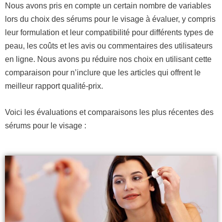
Nous avons pris en compte un certain nombre de variables
lors du choix des sérums pour le visage à évaluer, y compris
leur formulation et leur compatibilité pour différents types de
peau, les coûts et les avis ou commentaires des utilisateurs
en ligne. Nous avons pu réduire nos choix en utilisant cette
comparaison pour n’inclure que les articles qui offrent le
meilleur rapport qualité-prix.
Voici les évaluations et comparaisons les plus récentes des
sérums pour le visage :
P
P
P
a
a
a
g
g
g
e
e
e