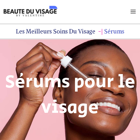
Aller
Ma
au
Me
contenu
Les Meilleurs Soins Du Visage
Sérums
Sérums pour le
visage