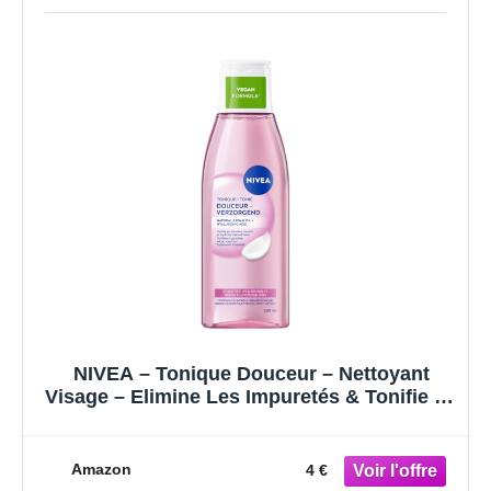
NIVEA – Tonique Douceur – Nettoyant
Visage – Elimine Les Impuretés & Tonifie La
Peau – Hydrate & Apaise – Huile D’Amande
Douce & Hydramine – Vegan – Peaux
Sèches & Sensibles – 200 ml
Amazon
4 €