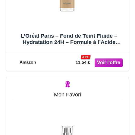
L’Oréal Paris – Fond de Teint Fluide –
Hydratation 24H – Formule à l’Acide
Hyaluronique – Tous les Types de Peaux –
Teinte : Beige Doré (3.D) – Accord Parfait –
-22%
30 ml
Amazon
11.54 €
Mon Favori