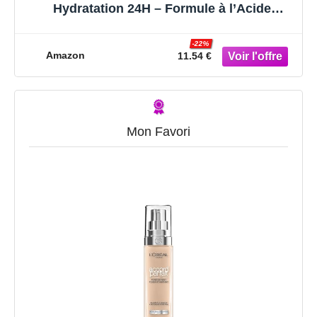
Hydratation 24H – Formule à l’Acide
Hyaluronique – Tous les Types de Peaux –
Teinte : Beige Doré (3.D) – Accord Parfait –
-22%
30 ml
Amazon
11.54 €
Mon Favori