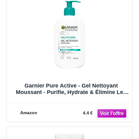
Garnier Pure Active - Gel Nettoyant
Moussant - Purifie, Hydrate & Élimine Les
Impuretés - Acide Hyaluronique, Céramide,
Argile - Vegan & Cruelty Free - Tous Types
de Peaux - 250 ml
Amazon
4.4 €