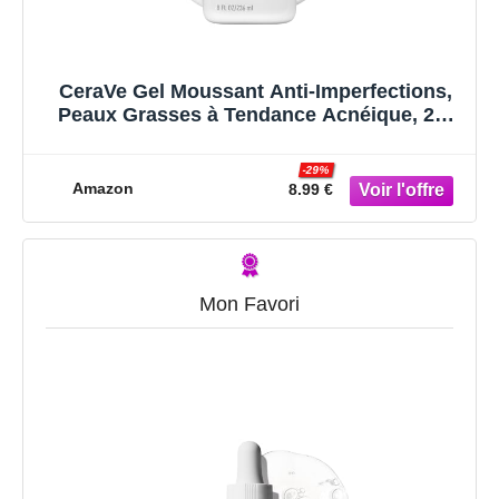
CeraVe Gel Moussant Anti-Imperfections,
Peaux Grasses à Tendance Acnéique, 2%
Acide Salicylique + 3 Céramides,
Technologie Sébum Contrôle, Sans Parfum,
-29%
Hypoallergénique, 236 ml
Amazon
8.99 €
Mon Favori