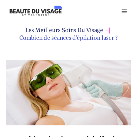
Aller
Navigation
Mai
au
des
Men
contenu
articles
Les Meilleurs Soins Du Visage
Combien de séances d’épilation laser ?