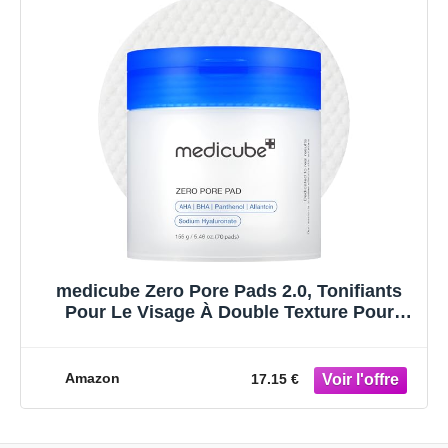
medicube Zero Pore Pads 2.0, Tonifiants
Pour Le Visage À Double Texture Pour
L'Exfoliation Et Le Soin Des Pores Avec
4,5% D'Acide Lactique Aha (70 Unidades)
Amazon
17.15 €